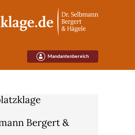
Mandantenbereich
latzklage
bmann Bergert &