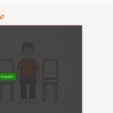
n?
Erlauben