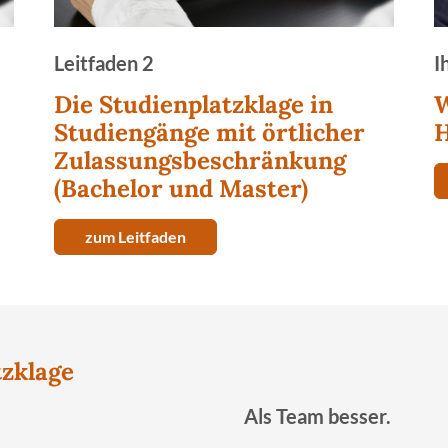
Leitfaden 2
I
Die Studienplatzklage in
W
Studiengänge mit örtlicher
H
Zulassungsbeschränkung
(Bachelor und Master)
zum Leitfaden
tzklage
Als Team besser.