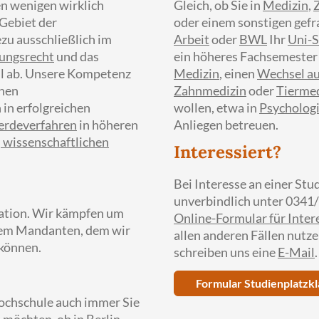
en wenigen wirklich
Gleich, ob Sie in
Medizin
,
 Gebiet der
oder einem sonstigen gef
ezu ausschließlich im
Arbeit
oder
BWL
Ihr
Uni-S
ungsrecht
und das
ein höheres Fachsemester
il ab. Unsere Kompetenz
Medizin
, einen
Wechsel au
chen
Zahnmedizin
oder
Tiermed
in erfolgreichen
wollen, etwa in
Psycholog
erdeverfahren
in höheren
Anliegen betreuen.
, wissenschaftlichen
Interessiert?
Bei Interesse an einer Stu
unverbindlich unter 0341/
ation. Wir kämpfen um
Online-Formular für Inter
edem Mandanten, dem wir
allen anderen Fällen nutze
können.
schreiben uns eine
E-Mail
.
Formular Studienplatzk
hochschule auch immer Sie
 möchten, ob in
Berlin