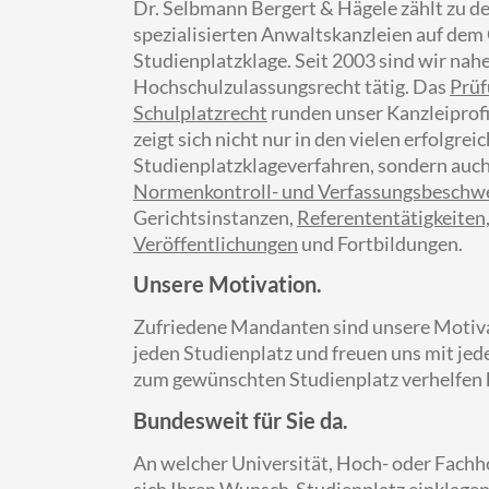
Dr. Selbmann Bergert & Hägele zählt zu d
spezialisierten Anwaltskanzleien auf dem
Studienplatzklage. Seit 2003 sind wir nah
Hochschulzulassungsrecht tätig. Das
Prüf
Schulplatzrecht
runden unser Kanzleiprof
zeigt sich nicht nur in den vielen erfolgrei
Studienplatzklageverfahren, sondern auch 
Normenkontroll- und Verfassungsbeschw
Gerichtsinstanzen,
Referententätigkeiten
Veröffentlichungen
und Fortbildungen.
Unsere Motivation.
Zufriedene Mandanten sind unsere Motiv
jeden Studienplatz und freuen uns mit j
zum gewünschten Studienplatz verhelfen 
Bundesweit für Sie da.
An welcher Universität, Hoch- oder Fach
sich Ihren Wunsch-Studienplatz einklagen