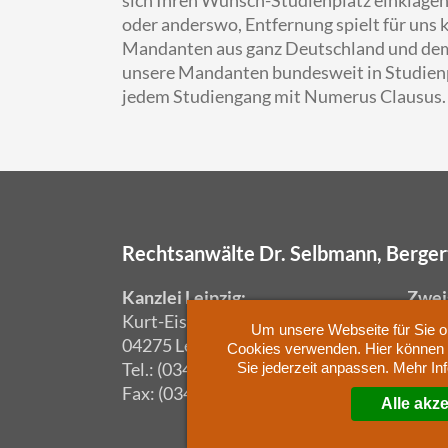
oder anderswo, Entfernung spielt für uns 
Mandanten aus ganz Deutschland und dem
unsere Mandanten bundesweit in Studienp
jedem Studiengang mit Numerus Clausus.
Rechtsanwälte Dr. Selbmann, Berge
Kanzlei Leipzig:
Zweig
Kurt-Eisner-Str. 15
Kurf
Um unsere Webseite für Sie op
04275 Leipzig
1071
Cookies verwenden. Hier können S
Tel.: (0341) 306 707-0
Tel.:
Sie jederzeit anpassen. Mehr In
Fax: (0341) 306 707-10
Alle akz