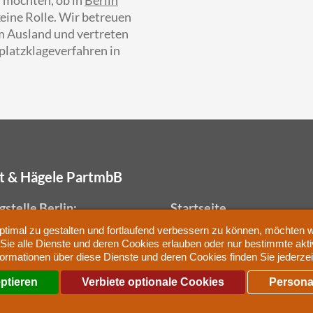
keine Rolle. Wir betreuen
 Ausland und vertreten
latzklageverfahren in
rt & Hägele PartmbB
stelle Berlin:
Startseite
ürstendamm 234
Mandantenbereich
timal zu gestalten und fortlaufend verbessern zu können, möchten w
9 Berlin
Sitemap
ie alle Dienste und deren Cookies erlauben oder nur bestimmte akti
 (030) 12 06 48 559
Impressum
formationen über diese Dienste und deren Cookies finden Sie jederze
Datenschutz
eptieren
Verbiete optionale Cookies
Persona
Cookies