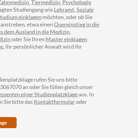
Zahnmedizin
,
Tiermedizin
,
Psychologie
ragten Studiengang wie
Lehramt
,
Soziale
tudium einklagen
möchten, oder ob Sie
 anstreben, etwa einen
Quereinstieg in die
s dem Ausland in die Medizin
,
izin
oder Sie Ihren
Master einklagen
ie
, Ihr persönlicher Anwalt wird Ihr
dienplatzklage rufen Sie uns bitte
3067070 an oder Sie füllen gleich unser
essenten einer Studienplatzklage
aus. In
n Sie bitte das
Kontaktformular
oder
lage