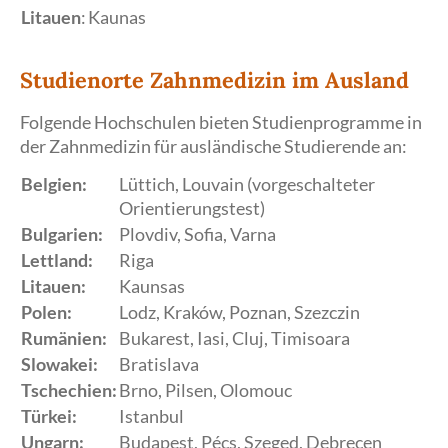
Litauen
:
Kaunas
Studienorte Zahnmedizin im Ausland
Folgende Hochschulen bieten Studienprogramme in
der Zahnmedizin für ausländische Studierende an:
Belgien:
Lüttich, Louvain (vorgeschalteter
Orientierungstest)
Bulgarien:
Plovdiv, Sofia, Varna
Lettland:
Riga
Litauen:
Kaunsas
Polen:
Lodz, Kraków, Poznan, Szezczin
Rumänien:
Bukarest, Iasi, Cluj, Timisoara
Slowakei:
Bratislava
Tschechien:
Brno, Pilsen, Olomouc
Türkei:
Istanbul
Ungarn:
Budapest, Pécs, Szeged, Debrecen