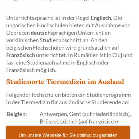
Unterrichtssprache ist in der Regel
Englisch
. Die
ungarischen Hochschulen bieten mit Ausnahme von
Debrecen
deutsch
sprachigen Unterricht im
vorklinischen Studienabschnitt an. An den
belgischen Hochschulen wird grundsätzlich auf
Französisch
unterrichtet. In Rumänien ist in Cluj und
Iasi eine Studienaufnahme in Englisch oder
Französisch möglich.
Studienorte Tiermedizin im Ausland
Folgende Hochschulen bieten ein Studienprogramm
in der Tiermedizin für ausländische Studierende an:
Belgien:
Antwerpen, Gent (auf niederländisch),
Brüssel, Lüttich (auf französisch)
Estland:
Tartu (englisch)
Um unsere Webseite für Sie optimal zu gestalten
Litauen:
Kaunas (englisch)