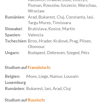
Poznan, Rzeszów, Szczecin, Warschau,
Wroclaw
Rumänien
:
Arad, Bukarest, Cluj, Constanta, Iasi,
Targu Mures, Timisoara
Slowakei
:
Bratislava, Kosice, Martin
Spanien
:
Valencia
Tschechien
:
Brno, Hradec-Králové, Prag, Pilsen,
Olomouc
Ungarn
:
Budapest, Debrecen, Szeged, Pécs
Studium auf
Französisch
:
Belgien
:
Mons, Liege, Namur, Louvain
Luxemburg
Rumänien
:
Bukarest, Iasi, Arad, Cluj
Studium auf
Russisch
: