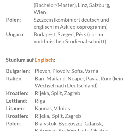
(Bachelor/Master), Linz, Salzburg,
Wien
Polen
:
Szczecin (kombiniert deutsch und
englisch im Asklepiosprogramm)
Ungarn
:
Budapest, Szeged, Pécs (nur im
vorklinischen Studienabschnitt)
Studium auf
Englisch
:
Bulgarien
:
Pleven, Plovdiv, Sofia, Varna
Italien
:
Bari, Mailand, Neapel, Pavia, Rom (kein
Wechsel nach Deutschland)
Kroatien
:
Rijeka, Split, Zagreb
Lettland
:
Riga
Litauen
:
Kaunas, Vilnius
Kroatien
:
Rijeka, Split, Zagreb
Polen
:
Bialystok, Bydgoszcz, Gdansk,
Katowice, Kraków, Lodz, Olsztyn,