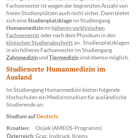
Fachsemester ist wegen der begrenzten Anzahl von
freien Studienplätzen auch nicht sicher. Dann bietet
sich eine
Studienplatzklage
im Studiengang
Humanmedizin
im
höheren vorklinischen
Fachsemester
oder nach dem Physikum in den
klinischen Studienabschnitt
an. Studienplatzklagen
in ein höheres Fachsemester im Studiengang
Zahnmedizin
und
Tiermedizin
sind ebenso möglich.
Studienorte Humanmedizin im
Ausland
Im Studiengang Humanmedizin bieten folgende
Hochschulen ein Medizinstudium für ausländische
Studierende an:
Studium auf
Deutsch
:
Kroatien
:
Osijek (AMEOS-Programm)
Österreich
:
Graz, Insbruck, Krems